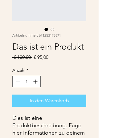
Artikelnummer: 671253175371
Das ist ein Produkt
Standardpreis
Sale-
 € 100,00 
€ 95,00
Preis
Anzahl
*
In den Warenkorb
Dies ist eine 
Produktbeschreibung. Füge 
hier Informationen zu deinem 